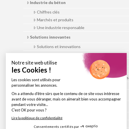
Industrie du béton
Chiffres clés
Marchés et produits
Une industrie responsable
Solutions innovantes
Solutions et innovations
Bâtir intelligemment en milieu urbain
Le potentiel du BIM dans l’Industrie du Béton
La préfabrication béton – Le bon calcul
La préfabrication béton pour les travaux publics e
Économie, fiabilité et sécurité de la préfabrication
Actualités
Publications
Brochures et guides
Revue économie gestion