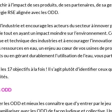
échir à l’impact de ses produits, de ses partenaires, de sa
atégie RSE alignée avec les ODD.
'industrie et encourage les acteurs du secteur à innover 
nde tout en ayant un impact moindre sur l’environnement. Ce
e et technique des industries et à encourager l’innovation
s ressources en eau, un enjeu au cœur de vos usines de pr
 ou en gérant durablement l’utilisation de l’eau, vous pa
 les 17 objectifs à la fois ! Il s’agit plutôt d’identifier ceux 
rités.
es ODD
les ODD et mieux les connaître que d’y entrer par le jeu ? 
miliariser avec les ODD de façon ludique et collective. U