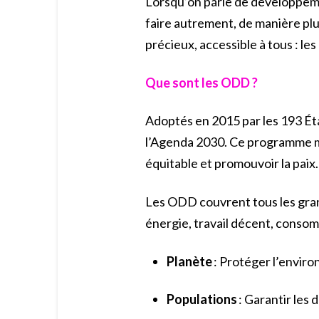
Lorsqu’on parle de développemen
faire autrement, de manière plus
précieux, accessible à tous : 
Que sont les ODD ?
Adoptés en 2015 par les 193 É
l’Agenda 2030. Ce programme mo
équitable et promouvoir la paix
Les ODD couvrent tous les gran
énergie, travail décent, consomm
Planète
: Protéger l’envir
Populations
: Garantir les