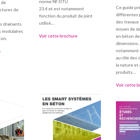
norme NF DTU
 de
Ce guide pr
23.4 et est notamment
uctures de
différentes
fonction du produit de joint
des travaux 
utilisé…
s drainants
moyen de da
s modulaires
Voir cette brochure
en béton de
ton.
dimensions. 
notamment l
e
au rôle des 
la nature et 
produits…
Voir cette 