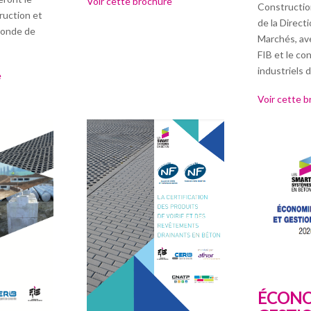
Voir cette brochure
Constructi
ruction et
de la Direct
monde de
Marchés, ave
FIB et le c
industriels 
e
Voir cette 
ÉCONO