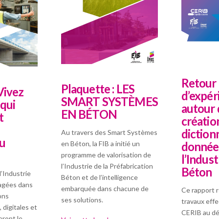
Retour
Plaquette : LES
Vivez
d’expér
SMART SYSTÈMES
 qui
autour 
EN BÉTON
t
créatio
diction
Au travers des Smart Systèmes
du
donnée
en Béton, la FIB a initié un
programme de valorisation de
l’Indust
l’Industrie de la Préfabrication
Béton
l’Industrie
Béton et de l’intelligence
agées dans
embarquée dans chacune de
Ce rapport 
ons
ses solutions.
travaux effe
digitales et
CERIB au d
eront le