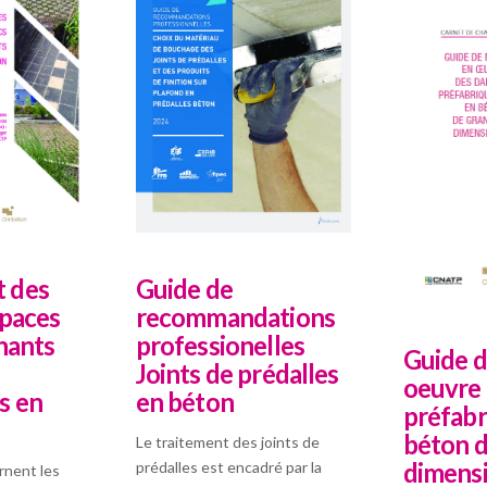
 des
Guide de
spaces
recommandations
nants
professionelles
Guide d
Joints de prédalles
oeuvre 
s en
en béton
préfabr
béton d
Le traitement des joints de
dimens
prédalles est encadré par la
rnent les