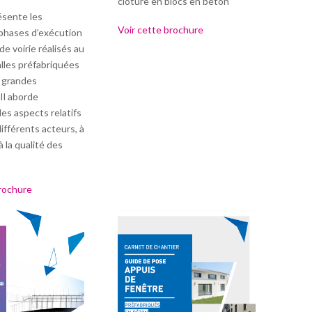
clôture en blocs en béton
ésente les
Voir cette brochure
 phases d’exécution
de voirie réalisés au
lles préfabriquées
 grandes
Il aborde
es aspects relatifs
différents acteurs, à
à la qualité des
brochure