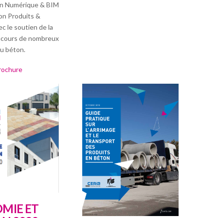
on Numérique & BIM
ion Produits &
c le soutien de la
oncours de nombreux
du béton.
brochure
MIE ET