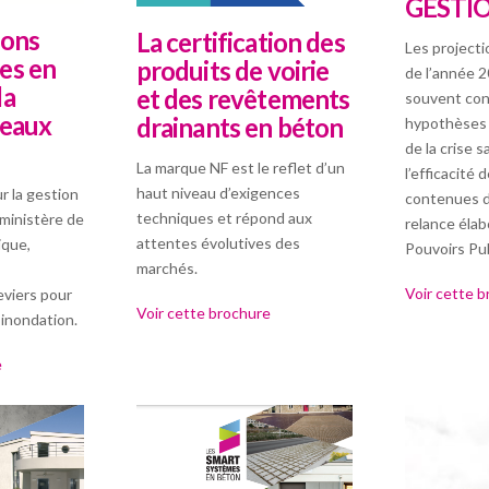
GESTI
ions
La certification des
Les projectio
es en
produits de voirie
de l’année 2
la
et des revêtements
souvent con
 eaux
drainants en béton
hypothèses l
de la crise s
La marque NF est le reflet d’un
l’efficacité
haut niveau d’exigences
r la gestion
contenues d
techniques et répond aux
(ministère de
relance élab
attentes évolutives des
ique,
Pouvoirs Pub
marchés.
Voir cette 
eviers pour
Voir cette brochure
’inondation.
e