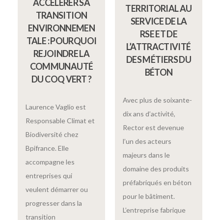
ACCÉLÉRER SA
TERRITORIAL AU
TRANSITION
SERVICE DE LA
ENVIRONNEMEN
RSE ET DE
TALE : POURQUOI
L’ATTRACTIVITÉ
REJOINDRE LA
DES MÉTIERS DU
COMMUNAUTÉ
BÉTON
DU COQ VERT ?
Avec plus de soixante-
Laurence Vaglio est
dix ans d’activité,
Responsable Climat et
Rector est devenue
Biodiversité chez
l’un des acteurs
Bpifrance. Elle
majeurs dans le
accompagne les
domaine des produits
entreprises qui
préfabriqués en béton
veulent démarrer ou
pour le bâtiment.
progresser dans la
L’entreprise fabrique
transition