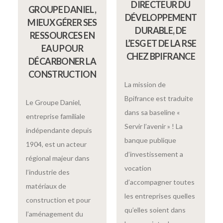
DIRECTEUR DU
GROUPE DANIEL,
DÉVELOPPEMENT
MIEUX GÉRER SES
DURABLE, DE
RESSOURCES EN
L’ESG ET DE LA RSE
EAU POUR
CHEZ BPIFRANCE
DÉCARBONER LA
CONSTRUCTION
La mission de
Bpifrance est traduite
Le Groupe Daniel,
dans sa baseline «
entreprise familiale
Servir l’avenir » ! La
indépendante depuis
banque publique
1904, est un acteur
d’investissement a
régional majeur dans
vocation
l’industrie des
d’accompagner toutes
matériaux de
les entreprises quelles
construction et pour
qu’elles soient dans
l’aménagement du