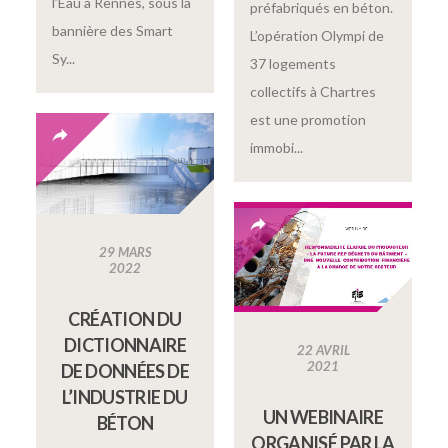
l’Eau à Rennes, sous la
préfabriqués en béton.
bannière des Smart
L’opération Olympi de
Sy...
37 logements
collectifs à Chartres
est une promotion
immobi...
29 MARS
2022
CRÉATION DU
DICTIONNAIRE
22 AVRIL
2021
DE DONNÉES DE
L’INDUSTRIE DU
UN WEBINAIRE
BÉTON
ORGANISÉ PAR LA