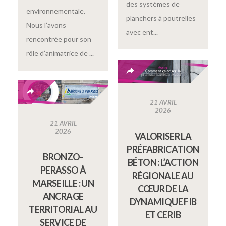
des systèmes de
environnementale.
planchers à poutrelles
Nous l’avons
avec ent...
rencontrée pour son
rôle d’animatrice de ...
21 AVRIL
2026
21 AVRIL
2026
VALORISER LA
PRÉFABRICATION
BRONZO-
BÉTON : L’ACTION
PERASSO À
RÉGIONALE AU
MARSEILLE : UN
CŒUR DE LA
ANCRAGE
DYNAMIQUE FIB
TERRITORIAL AU
ET CERIB
SERVICE DE