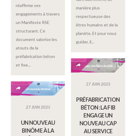
réaffirme ses
manière plus
engagements à travers
respectueuse des
un Manifeste RSE
êtres humains et de la
structurant. Ce
planète. Et pour nous
document valorise les
guider, il...
atouts de la
préfabrication béton
et fixe...
27 JUIN 2025
PRÉFABRICATION
BÉTON : LA FIB
27 JUIN 2025
ENGAGE UN
UN NOUVEAU
NOUVEAU CAP
BINÔME À LA
AU SERVICE