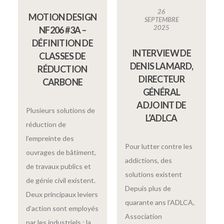
26
MOTION DESIGN
SEPTEMBRE
2025
NF206 #3A –
DÉFINITION DE
INTERVIEW DE
CLASSES DE
DENIS LAMARD,
RÉDUCTION
DIRECTEUR
CARBONE
GÉNÉRAL
ADJOINT DE
Plusieurs solutions de
L’ADLCA
réduction de
l’empreinte des
Pour lutter contre les
ouvrages de bâtiment,
addictions, des
de travaux publics et
solutions existent
de génie civil existent.
Depuis plus de
Deux principaux leviers
quarante ans l’ADLCA,
d’action sont employés
Association
par les industriels : la