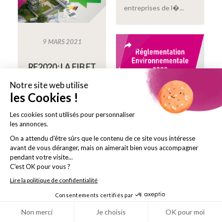
entreprises de l�...
9 MARS 2021
RE2020 : LA FIB ET
LA FILIÈRE BÉTON
MOBILISÉES
27
POUR DÉFENDRE
NOVEMBRE
L’ÉQUITÉ DE
2020
TRAITEMENT
ENTRE
INDICATEUR ACV
MATÉRIAUX DE
DYNAMIQUE
LA
DANS LA RE2020
CONSTRUCTION
La Filière Béton et la
Le 26 janvier 2021, le
FIB mobilisées pour