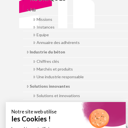
FIB
Missions
Instances
Equipe
Annuaire des adhérents
Industrie du béton
Chiffres clés
Marchés et produits
Une industrie responsable
Solutions innovantes
Solutions et innovations
Bâtir intelligemment en milieu urbain
Le potentiel du BIM dans l’Industrie du Béton
La préfabrication béton – Le bon calcul
La préfabrication béton pour les travaux publics e