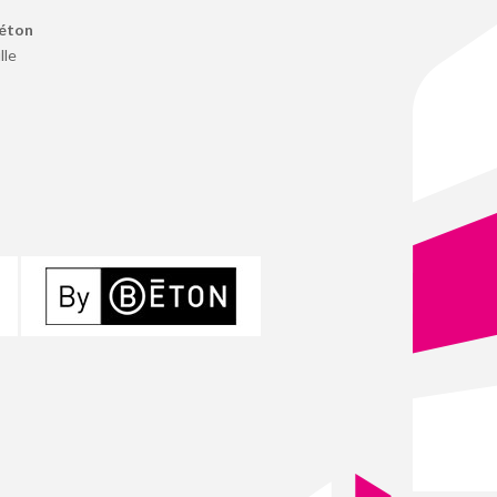
Béton
lle