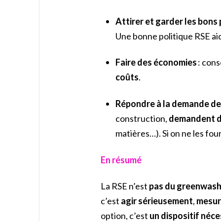
Attirer et garder les bons 
Une bonne politique RSE ai
Faire des économies
: cons
coûts
.
Répondre à la demande des
construction,
demandent d
matières…). Si on ne les fou
En résumé
La RSE n’est
pas du greenwash
c’est
agir sérieusement
,
mesur
option, c’est
un dispositif néce