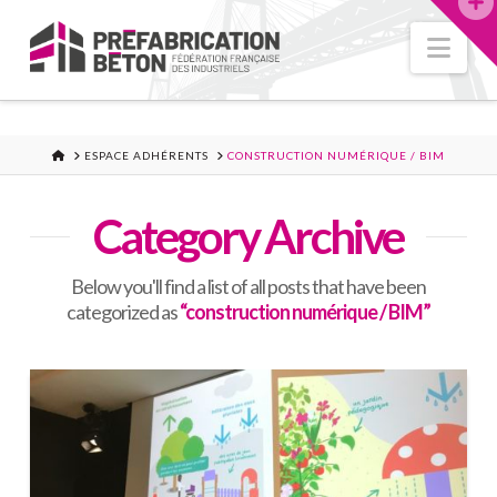
Nav
ACCUEIL
ESPACE ADHÉRENTS
CONSTRUCTION NUMÉRIQUE / BIM
Category Archive
Below you'll find a list of all posts that have been
categorized as
“construction numérique / BIM”